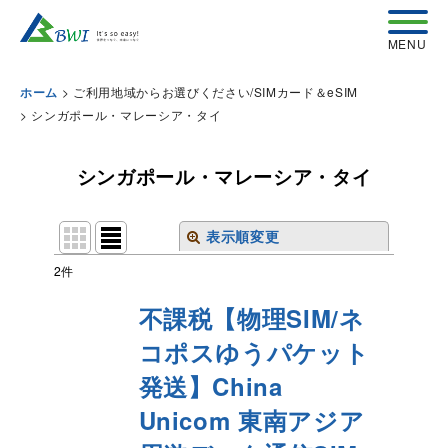
>
ご利用地域からお選びください/SIMカード＆eSIM
ホーム
>
シンガポール・マレーシア・タイ
シンガポール・マレーシア・タイ
表示順変更
閉じる
2
件
表示数
:
不課税【物理SIM/ネ
コポスゆうパケット
並び順
:
発送】China
絞り込む
Unicom 東南アジア