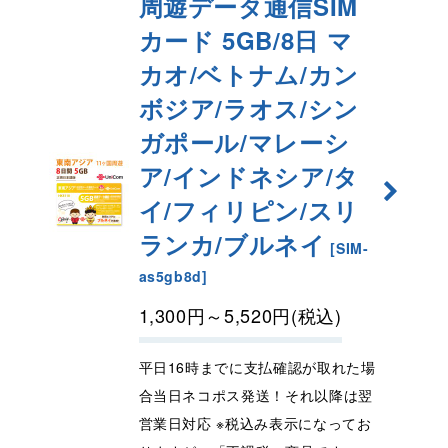
周遊データ通信SIM
カード
5GB/8日 マ
カオ/ベトナム/カン
ボジア/ラオス/シン
ガポール/マレーシ
ア/インドネシア/タ
イ/フィリピン/スリ
ランカ/ブルネイ
[
SIM-
as5gb8d
]
1,300
円
～5,520
円
(税込)
平日16時までに支払確認が取れた場
合当日ネコポス発送！それ以降は翌
営業日対応 ※税込み表示になってお