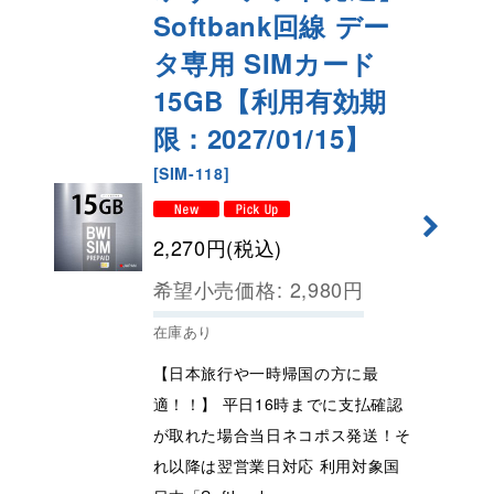
Softbank回線 デー
タ専用 SIMカード
15GB【利用有効期
限：2027/01/15】
[
SIM-118
]
2,270
円
(税込)
希望小売価格
:
2,980
円
在庫あり
【日本旅行や一時帰国の方に最
適！！】 平日16時までに支払確認
が取れた場合当日ネコポス発送！そ
れ以降は翌営業日対応 利用対象国