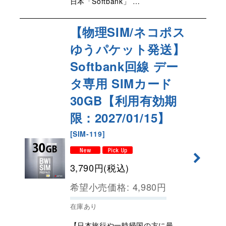
日本「Softbank」 …
【物理SIM/ネコポス
ゆうパケット発送】
Softbank回線 デー
タ専用 SIMカード
30GB【利用有効期
限：2027/01/15】
[
SIM-119
]
3,790
円
(税込)
希望小売価格
:
4,980
円
在庫あり
【日本旅行や一時帰国の方に最