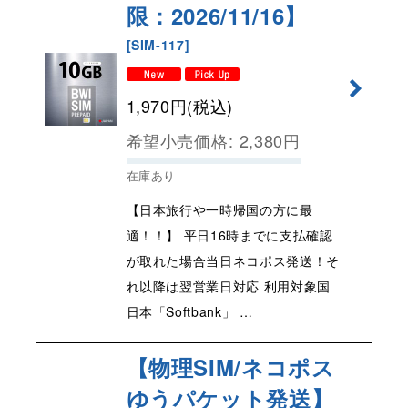
限：2026/11/16】
[
SIM-117
]
1,970
円
(税込)
希望小売価格
:
2,380
円
在庫あり
【日本旅行や一時帰国の方に最
適！！】 平日16時までに支払確認
が取れた場合当日ネコポス発送！そ
れ以降は翌営業日対応 利用対象国
日本「Softbank」 …
【物理SIM/ネコポス
ゆうパケット発送】