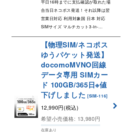
平日16時までに支払確認が取れた場
合当日ネコポス発送！それ以降は翌
営業日対応 利用対象国 日本 対応
SIMサイズ マルチカット3-in-…
【物理SIM/ネコポス
ゆうパケット発送】
docomoMVNO回線
データ専用 SIMカー
ド 100GB/365日※値
下げしました
[
SIM-116
]
12,990
円
(税込)
希望小売価格
:
13,980
円
在庫あり