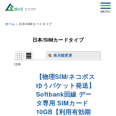
>
日本/SIMカードタイプ
ホーム
日本/SIMカードタイプ
表示順変更
閉じる
12
件
表示数
:
【物理SIM/ネコポス
ゆうパケット発送】
並び順
:
Softbank回線 デー
絞り込む
タ専用 SIMカード
10GB【利用有効期