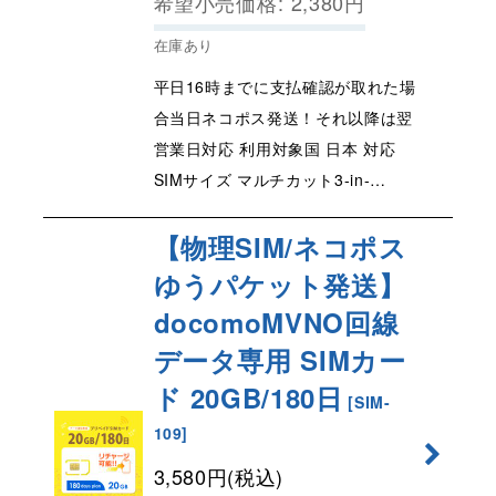
希望小売価格
:
2,380
円
在庫あり
平日16時までに支払確認が取れた場
合当日ネコポス発送！それ以降は翌
営業日対応 利用対象国 日本 対応
SIMサイズ マルチカット3-in-…
【物理SIM/ネコポス
ゆうパケット発送】
docomoMVNO回線
データ専用 SIMカー
ド 20GB/180日
[
SIM-
109
]
3,580
円
(税込)