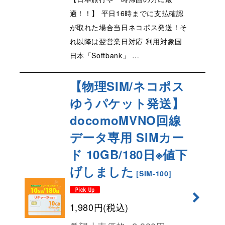
適！！】 平日16時までに支払確認
が取れた場合当日ネコポス発送！そ
れ以降は翌営業日対応 利用対象国
日本「Softbank」 …
【物理SIM/ネコポス
ゆうパケット発送】
docomoMVNO回線
データ専用 SIMカー
ド 10GB/180日※値下
げしました
[
SIM-100
]
1,980
円
(税込)