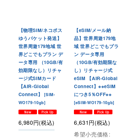
【物理SIM/ネコポス
【eSIM/メール納
ゆうパケット発送】
品】世界周遊179地
世界周遊179地域 世
域 世界どこでもプラ
界どこでもプラン デ
ン データ専用
ータ専用 （10GB/有
（10GB/有効期限な
効期限なし）リチャ
し）リチャージ式
ージ式SIMカード
eSIM 【AIR-Global
【AIR-Global
Connect】※※eSIM
Connect】
につき5％OFF※※
[
SIM-
WO179-10gb
]
[
eSIM-WO179-10gb
]
6,980
円
(税込)
6,631
円
(税込)
希望小売価格
: