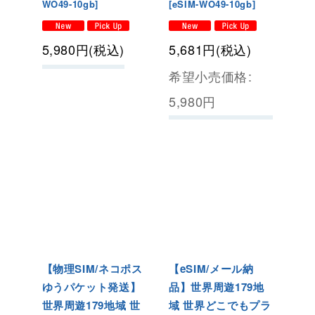
WO49-10gb
]
[
eSIM-WO49-10gb
]
5,980
円
(税込)
5,681
円
(税込)
希望小売価格
:
5,980
円
【物理SIM/ネコポス
【eSIM/メール納
ゆうパケット発送】
品】世界周遊179地
世界周遊179地域 世
域 世界どこでもプラ