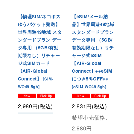
【物理SIM/ネコポス
【eSIM/メール納
ゆうパケット発送】
品】世界周遊49地域
世界周遊49地域 スタ
スタンダードプラン
ンダードプラン デー
データ専用 （5GB/
タ専用 （5GB/有効
有効期限なし）リチ
期限なし）リチャー
ャージ式eSIM
ジ式SIMカード
【AIR-Global
【AIR-Global
Connect】※※eSIM
Connect】
につき5％OFF※※
[
SIM-
WO49-5gb
]
[
eSIM-WO49-5gb
]
2,980
円
(税込)
2,831
円
(税込)
希望小売価格
:
2,980
円