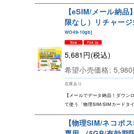
【eSIM/メール納品
限なし）リチャージ式eSI
WO49-10gb
]
5,681
円
(税込)
希望小売価格
:
5,980
在庫あり
【メールでデータ納品！ダウンロ
て使う「物理SIM/SIMカードタ
【物理SIM/ネコポ
専用 （5GB/有効期限