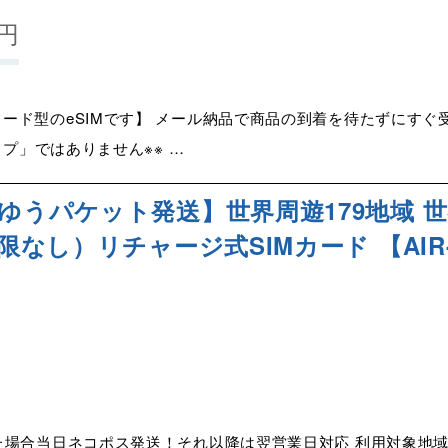
円
ード型のeSIMです】 メール納品で商品の到着を待たずにすぐ受
イプ」ではありません※※ …
スゆうパケット発送】世界周遊179地域 
限なし）リチャージ式SIMカード 【AIR-Glo
た場合当日ネコポス発送！それ以降は翌営業日対応 利用対象地域 