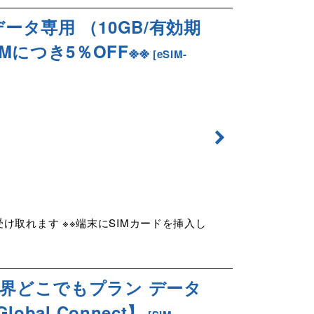
ータ専用 （10GB/有効期
SIMにつき5％OFF※※
[
eSIM-
け取れます ※※端末にSIMカードを挿入し
世界どこでもプラン データ
bal Connect】