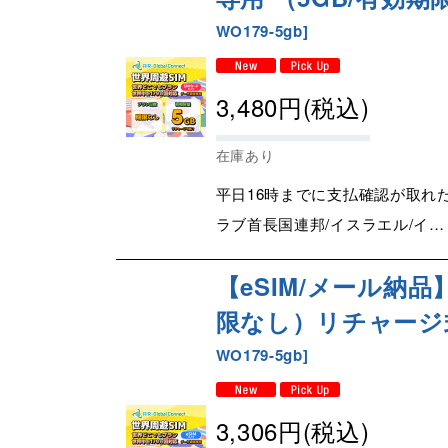
WO179-5gb
]
3,480
円
(税込)
在庫あり
平日16時までに支払確認が取れ
ラブ首長国連邦/イスラエル/イ…
【eSIM/メール納品
限なし）リチャージ式eSI
WO179-5gb
]
3,306
円
(税込)