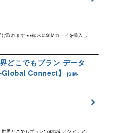
け取れます ※※端末にSIMカードを挿入し
世界どこでもプラン データ
bal Connect】
[
SIM-
世界どこでもプラン179地域 アジア：ア