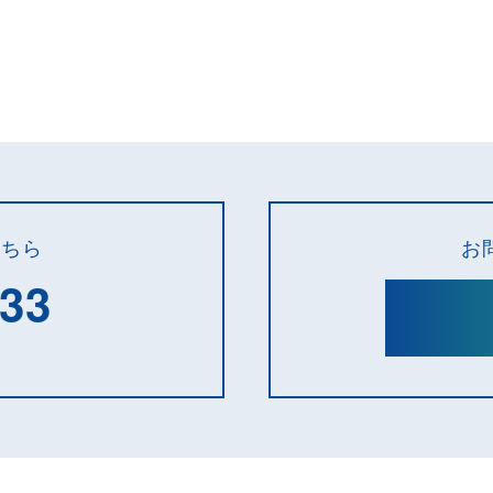
こちら
お
133