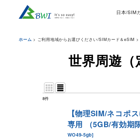
日本/SI
>
ご利用地域からお選びください/SIMカード＆eSIM
>
ホーム
世界周遊（
8
件
表示数
:
【物理SIM/ネコポ
並び順
:
専用 （5GB/有効期限
WO49-5gb
]