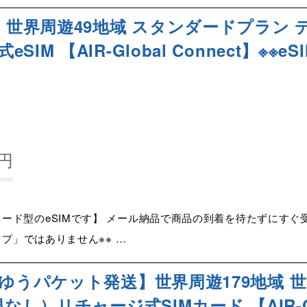
】世界周遊49地域 スタンダードプラン デ
M 【AIR-Global Connect】※※e
円
ード型のeSIMです】 メール納品で商品の到着を待たずにすぐ受
イプ」ではありません※※ …
スゆうパケット発送】世界周遊179地域 
なし）リチャージ式SIMカード 【AIR-Glo