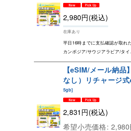
2,980
円
(税込)
在庫あり
平日16時までに支払確認が取れ
カンボジア/サウジアラビア/タイ
【eSIM/メール納
なし）リチャージ式eSIM
5gb
]
2,831
円
(税込)
希望小売価格
:
2,980