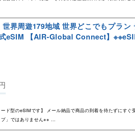
】世界周遊179地域 世界どこでもプラン 
M 【AIR-Global Connect】※※e
円
ード型のeSIMです】 メール納品で商品の到着を待たずにすぐ受
イプ」ではありません※※ …