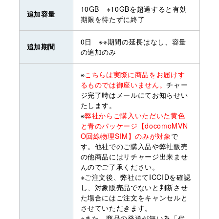
10GB ※10GBを超過すると有効
追加容量
期限を待たずに終了
0日 ※※期間の延長はなし、容量
追加期間
の追加のみ
※
こちらは実際に商品をお届けす
るものでは御座いません。
チャー
ジ完了時はメールにてお知らせい
たします。
※
弊社からご購入いただいた黄色
と青のパッケージ【docomoMVN
O回線物理SIM】のみが対象
で
す。他社でのご購入品や弊社販売
の他商品にはリチャージ出来ませ
んのでご了承ください。
※ご注文後、弊社にてICCIDを確認
し、対象販売品でないと判断させ
た場合にはご注文をキャンセルと
させていただきます。
※また、商品の発送が無い為「代