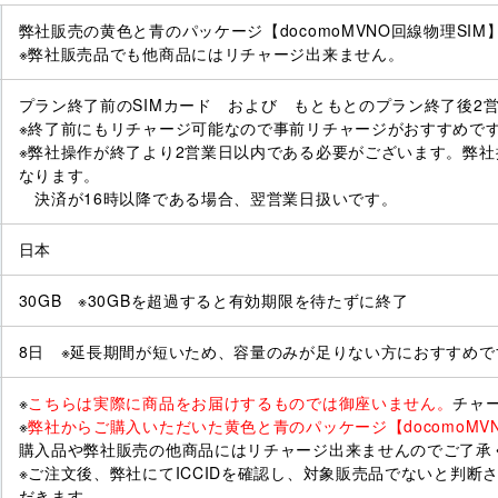
弊社販売の黄色と青のパッケージ【docomoMVNO回線物理SIM
※弊社販売品でも他商品にはリチャージ出来ません。
プラン終了前のSIMカード および もともとのプラン終了後2
※終了前にもリチャージ可能なので事前リチャージがおすすめで
※弊社操作が終了より2営業日以内である必要がございます。弊社
なります。
決済が16時以降である場合、翌営業日扱いです。
日本
30GB ※30GBを超過すると有効期限を待たずに終了
8日 ※延長期間が短いため、容量のみが足りない方におすすめで
※
こちらは実際に商品をお届けするものでは御座いません。
チャ
※
弊社からご購入いただいた黄色と青のパッケージ【docomoMV
購入品や弊社販売の他商品にはリチャージ出来ませんのでご了承
※ご注文後、弊社にてICCIDを確認し、対象販売品でないと判
だきます。