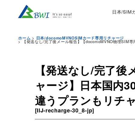
日本/SI
>
ホーム
日本/docomoMVNOSIMカード専用リチャージ
>
【発送なし/完了後メール報告】【docomoMVNO物理SI
【発送なし/完了後メ
ャージ】日本国内3
違うプランもリチ
[
IIJ-recharge-30_8-jp
]