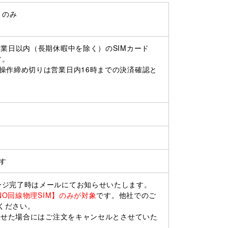
】のみ
営業日以内（長期休暇中を除く）のSIMカード
す。
操作締め切りは営業日内16時までの決済確認と
す
ージ完了時はメールにてお知らせいたします。
NO回線物理SIM】のみが対象
です。他社でのご
ください。
断させた場合にはご注文をキャンセルとさせていた