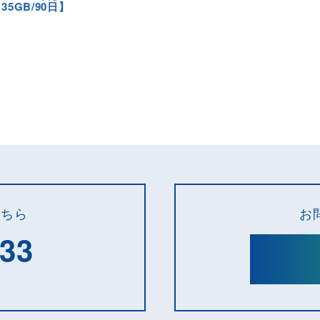
35GB/90日】
こちら
お
133