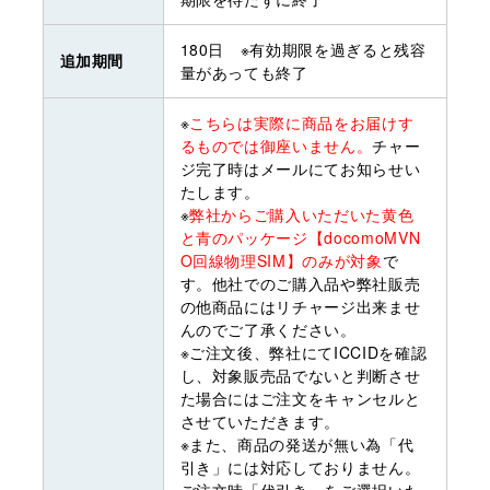
180日 ※有効期限を過ぎると残容
追加期間
量があっても終了
※
こちらは実際に商品をお届けす
るものでは御座いません。
チャー
ジ完了時はメールにてお知らせい
たします。
※
弊社からご購入いただいた黄色
と青のパッケージ【docomoMVN
O回線物理SIM】のみが対象
で
す。他社でのご購入品や弊社販売
の他商品にはリチャージ出来ませ
んのでご了承ください。
※ご注文後、弊社にてICCIDを確認
し、対象販売品でないと判断させ
た場合にはご注文をキャンセルと
させていただきます。
※また、商品の発送が無い為「代
引き」には対応しておりません。
ご注文時「代引き」をご選択いた