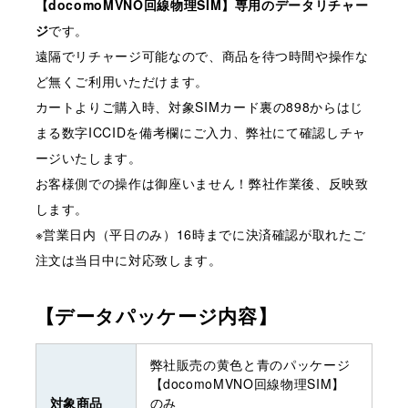
【docomoMVNO回線物理SIM】専用のデータリチャー
ジ
です。
遠隔でリチャージ可能なので、商品を待つ時間や操作な
ど無くご利用いただけます。
カートよりご購入時、対象SIMカード裏の898からはじ
まる数字ICCIDを備考欄にご入力、弊社にて確認しチャ
ージいたします。
お客様側での操作は御座いません！弊社作業後、反映致
します。
※営業日内（平日のみ）16時までに決済確認が取れたご
注文は当日中に対応致します。
【データパッケージ内容】
弊社販売の黄色と青のパッケージ
【docomoMVNO回線物理SIM】
対象商品
のみ