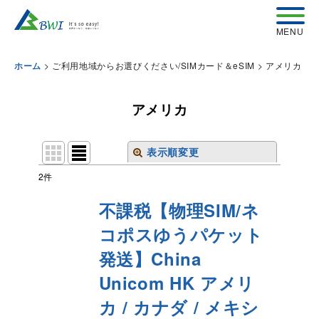
>
ご利用地域からお選びください/SIMカード＆eSIM
>
アメリカ
ホーム
アメリカ
表示順変更
閉じる
2
件
表示数
:
不課税【物理SIM/ネ
コポスゆうパケット
並び順
:
発送】China
絞り込む
Unicom HK アメリ
カ / カナダ / メキシ