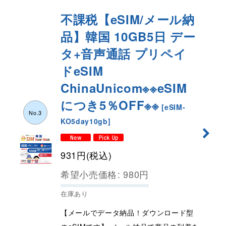
不課税【eSIM/メール納
品】韓国 10GB5日 デー
タ+音声通話 プリペイ
ドeSIM
ChinaUnicom※※eSIM
につき5％OFF※※
[
eSIM-
No.3
KO5day10gb
]
931
円
(税込)
希望小売価格
:
980
円
在庫あり
【メールでデータ納品！ダウンロード型