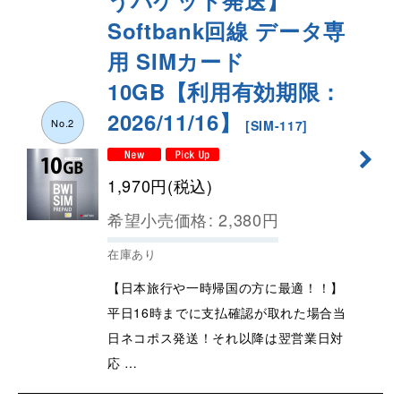
Softbank回線 データ専
用 SIMカード
10GB【利用有効期限：
2026/11/16】
No.2
[
SIM-117
]
1,970
円
(税込)
希望小売価格
:
2,380
円
在庫あり
【日本旅行や一時帰国の方に最適！！】
平日16時までに支払確認が取れた場合当
日ネコポス発送！それ以降は翌営業日対
応 …