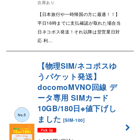
在庫あり
【日本旅行や一時帰国の方に最適！！】
平日16時までに支払確認が取れた場合当
日ネコポス発送！それ以降は翌営業日対
応 利…
【物理SIM/ネコポスゆ
うパケット発送】
docomoMVNO回線 デ
ータ専用 SIMカード
10GB/180日※値下げし
No.5
ました
[
SIM-100
]