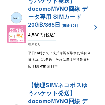
うパケット発送】
docomoMVNO回線 デ
ータ専用 SIMカード
No.8
20GB/365日
[
SIM-101
]
4,580
円
(税込)
在庫あり
平日16時までに支払確認が取れた場合当
日ネコポス発送！それ以降は翌営業日対
応 利用対象国 日本 …
【物理SIM/ネコポスゆ
うパケット発送】
docomoMVNO回線 デ