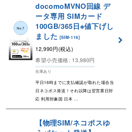
docomoMVNO回線 デ
ータ専用 SIMカード
100GB/365日※値下げし
No.7
ました
[
SIM-116
]
12,990
円
(税込)
希望小売価格
:
13,980
円
在庫あり
平日16時までに支払確認が取れた場合当
日ネコポス発送！それ以降は翌営業日対
応 利用対象国 日本 …
【物理SIM/ネコポスゆ