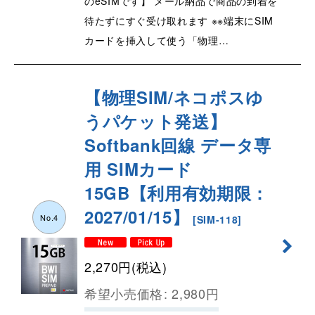
のeSIMです】 メール納品で商品の到着を
待たずにすぐ受け取れます ※※端末にSIM
カードを挿入して使う「物理…
【物理SIM/ネコポスゆ
うパケット発送】
Softbank回線 データ専
用 SIMカード
15GB【利用有効期限：
2027/01/15】
No.4
[
SIM-118
]
2,270
円
(税込)
希望小売価格
:
2,980
円