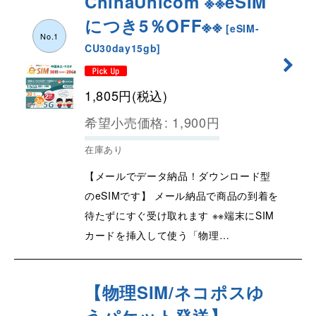
ChinaUnicom ※※eSIM
につき5％OFF※※
[
eSIM-
No.1
CU30day15gb
]
1,805
円
(税込)
希望小売価格
:
1,900
円
在庫あり
【メールでデータ納品！ダウンロード型
のeSIMです】 メール納品で商品の到着を
待たずにすぐ受け取れます ※※端末にSIM
カードを挿入して使う「物理…
【物理SIM/ネコポスゆ
うパケット発送】