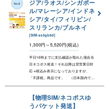
ジア/ラオス/シンガポー
No.6
ル/マレーシア/インドネ
シア/タイ/フィリピン/
スリランカ/ブルネイ
[
SIM-as5gb8d
]
1,300
円
～5,520
円
(税込)
平日16時までに支払確認が取れた場合当
日ネコポス発送！それ以降は翌営業日対
応 ※税込み表示になっておりますが、
「不課税」商品です。 （日本国内で…
【物理SIM/ネコポスゆ
うパケット発送】