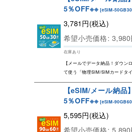
5％OFF※※
[
eSIM-50GB3
3,781
円
(税込)
希望小売価格
:
3,980
在庫あり
【メールでデータ納品！ダウンロ
て使う「物理SIM/SIMカードタ
【eSIM/メール納品】
5％OFF※※
[
eSIM-90GB6
5,595
円
(税込)
希望小売価格
:
5,890