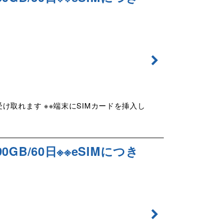
け取れます ※※端末にSIMカードを挿入し
0GB/60日※※eSIMにつき