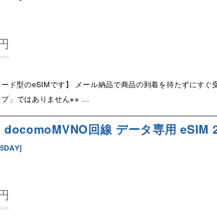
円
ード型のeSIMです】 メール納品で商品の到着を待たずにすぐ受
イプ」ではありません※※ …
docomoMVNO回線 データ専用 eSIM 2
65DAY
]
円