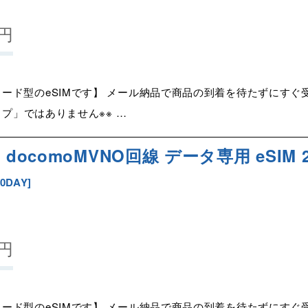
円
ード型のeSIMです】 メール納品で商品の到着を待たずにすぐ受
イプ」ではありません※※ …
docomoMVNO回線 データ専用 eSIM 2
80DAY
]
円
ード型のeSIMです】 メール納品で商品の到着を待たずにすぐ受