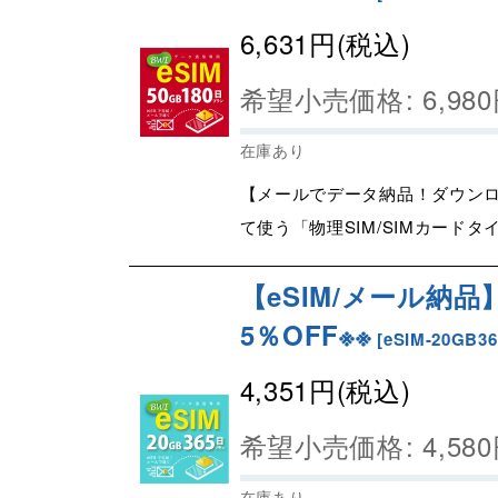
6,631
円
(税込)
希望小売価格
:
6,980
在庫あり
【メールでデータ納品！ダウンロ
て使う「物理SIM/SIMカードタ
【eSIM/メール納品】
5％OFF※※
[
eSIM-20GB3
4,351
円
(税込)
希望小売価格
:
4,580
在庫あり