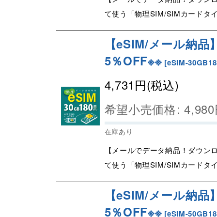
て使う「物理SIM/SIMカードタ
【eSIM/メール納品】
5％OFF※※
[
eSIM-30GB1
4,731
円
(税込)
希望小売価格
:
4,980
在庫あり
【メールでデータ納品！ダウンロ
て使う「物理SIM/SIMカードタ
【eSIM/メール納品】
5％OFF※※
[
eSIM-50GB1