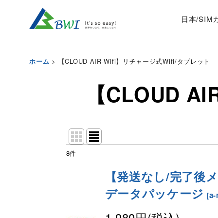
日本/SI
>
【CLOUD AIR-Wifi】リチャージ式Wifi/タブレット
ホーム
【CLOUD A
8
件
表示数
:
【発送なし/完了後メー
並び順
:
データパッケージ
[
a-
1,980
円
(税込)