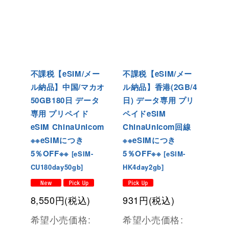
不課税【eSIM/メー
不課税【eSIM/メー
ル納品】中国/マカオ
ル納品】香港(2GB/4
50GB180日 データ
日) データ専用 プリ
専用 プリペイド
ペイドeSIM
eSIM ChinaUnicom
ChinaUnicom回線
※※eSIMにつき
※※eSIMにつき
5％OFF※※
5％OFF※※
[
eSIM-
[
eSIM-
CU180day50gb
]
HK4day2gb
]
8,550
円
(税込)
931
円
(税込)
希望小売価格
:
希望小売価格
: