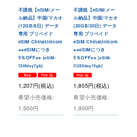
不課税【eSIM/メー
不課税【eSIM/メー
ル納品】中国/マカオ
ル納品】中国/マカオ
(12GB/8日) データ
(20GB/30日) データ
専用 プリペイド
専用 プリペイド
eSIM ChinaUnicom
eSIM ChinaUnicom
※※eSIMにつき
※※eSIMにつき
5％OFF※※
5％OFF※※
[
eSIM-
[
eSIM-
CU8day7gb
]
CU30day15gb
]
1,207
円
(税込)
1,805
円
(税込)
希望小売価格
:
希望小売価格
:
1,500
円
1,900
円