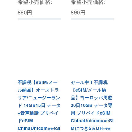
希望小売価格
:
希望小売価格
:
890
円
890
円
不課税【eSIM/メー
セール中！不課税
ル納品】オーストラ
【eSIM/メール納
リア/ニュージーラン
品】ヨーロッパ周遊
ド 14GB15日 データ
30日10GB データ専
+音声通話 プリペイ
用 プリペイドeSIM
ドeSIM
ChinaUnicom※※eSI
ChinaUnicom※※eSI
Mにつき5％OFF※※