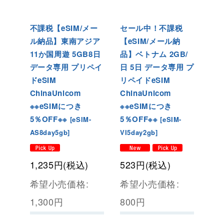
不課税【eSIM/メー
セール中！不課税
ル納品】東南アジア
【eSIM/メール納
11か国周遊 5GB8日
品】ベトナム 2GB/
データ専用 プリペイ
日 5日 データ専用 プ
ドeSIM
リペイドeSIM
ChinaUnicom
ChinaUnicom
※※eSIMにつき
※※eSIMにつき
5％OFF※※
5％OFF※※
[
eSIM-
[
eSIM-
AS8day5gb
]
VI5day2gb
]
1,235
円
(税込)
523
円
(税込)
希望小売価格
:
希望小売価格
:
1,300
円
800
円