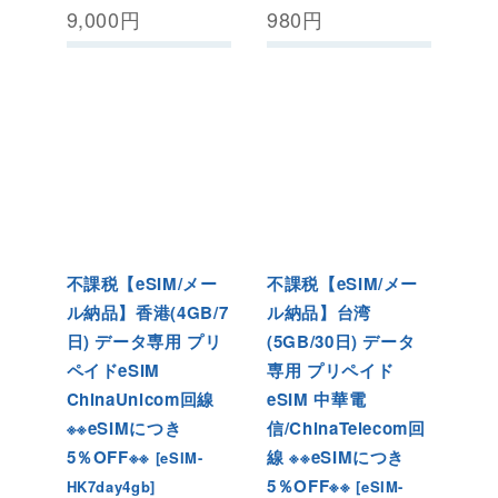
9,000
円
980
円
不課税【eSIM/メー
不課税【eSIM/メー
ル納品】香港(4GB/7
ル納品】台湾
日) データ専用 プリ
(5GB/30日) データ
ペイドeSIM
専用 プリペイド
ChinaUnicom回線
eSIM 中華電
※※eSIMにつき
信/ChinaTelecom回
5％OFF※※
線 ※※eSIMにつき
[
eSIM-
5％OFF※※
HK7day4gb
]
[
eSIM-