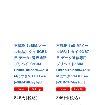
不課税【eSIM/メー
不課税【eSIM/メー
ル納品】タイ 5GB8
ル納品】タイ 9GB7
日 データ+音声通話
日 データ通信専用
プリペイドeSIM
プリペイドeSIM
ChinaUnicom※※eSI
ChinaUnicom※※eSI
Mにつき5％OFF※※
Mにつき5％OFF※※
[
eSIM-TH8day5gb
]
[
eSIM-TH7day9gb
]
846
円
(税込)
846
円
(税込)