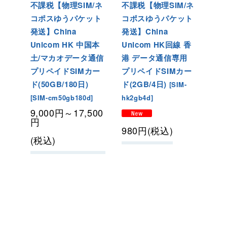
不課税【物理SIM/ネ
不課税【物理SIM/ネ
コポスゆうパケット
コポスゆうパケット
発送】China
発送】China
Unicom HK 中国本
Unicom HK回線 香
土/マカオデータ通信
港 データ通信専用
プリペイドSIMカー
プリペイドSIMカー
ド(50GB/180日
)
ド(2GB/4日)
[
SIM-
[
SIM-cm50gb180d
]
hk2gb4d
]
9,000
円
～17,500
円
980
円
(税込)
(税込)