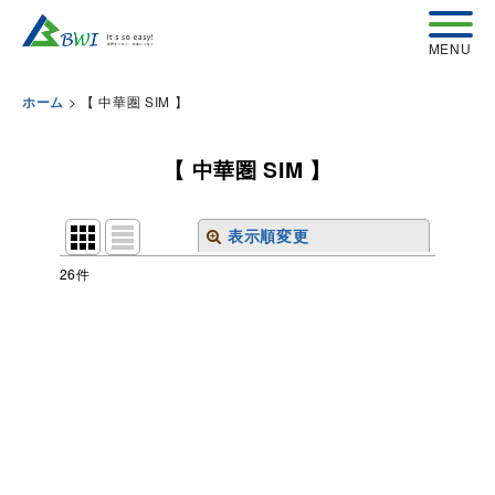
>
【 中華圏 SIM 】
ホーム
【 中華圏 SIM 】
表示順変更
閉じる
26
件
表示数
:
並び順
:
絞り込む