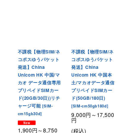
不課税【物理SIM/ネ
不課税【物理SIM/ネ
コポスゆうパケット
コポスゆうパケット
発送】China
発送】China
Unicom HK 中国/マ
Unicom HK 中国本
カオ データ通信専用
土/マカオデータ通信
プリペイドSIMカー
プリペイドSIMカー
ド(20GB/30日)
)リチ
ド(50GB/180日
)
ャージ可能
[
SIM-
[
SIM-cm50gb180d
]
cm15gb30d
]
9,000
円
～17,500
円
1,900
円
～8,750
(税込)