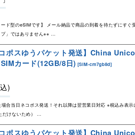
ード型のeSIMです】 メール納品で商品の到着を待たずにすぐ受
イプ」ではありません※※ …
コポスゆうパケット発送】China Unico
IMカード(12GB/8日)
[
SIM-cm7gb8d
]
税込)
た場合当日ネコポス発送！それ以降は翌営業日対応 ※税込み表
だけないため） …
コポスゆうパケット発送】China Unico