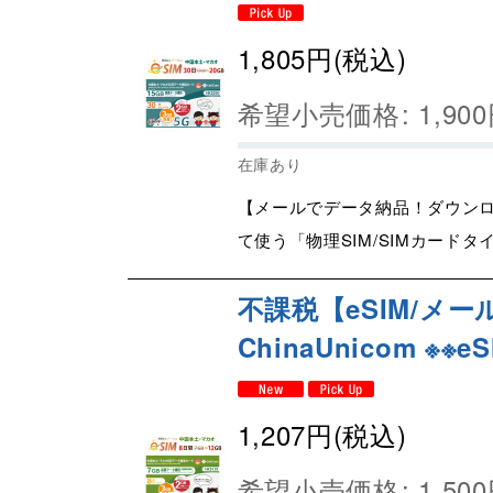
1,805
円
(税込)
希望小売価格
:
1,900
在庫あり
【メールでデータ納品！ダウンロ
て使う「物理SIM/SIMカードタ
不課税【eSIM/メー
ChinaUnicom ※※
1,207
円
(税込)
希望小売価格
:
1,500