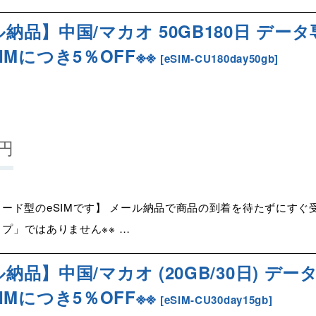
ル納品】中国/マカオ 50GB180日 データ
eSIMにつき5％OFF※※
[
eSIM-CU180day50gb
]
円
ード型のeSIMです】 メール納品で商品の到着を待たずにすぐ受
イプ」ではありません※※ …
納品】中国/マカオ (20GB/30日) デー
eSIMにつき5％OFF※※
[
eSIM-CU30day15gb
]