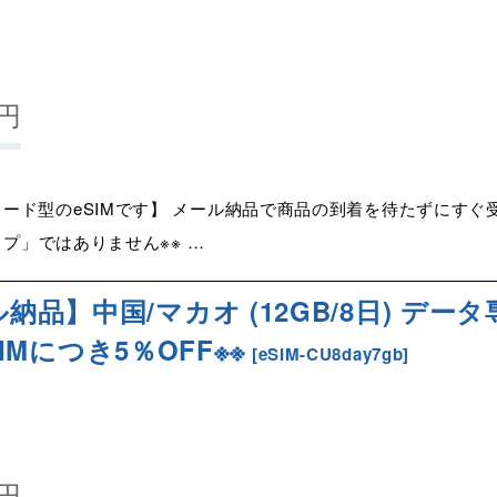
円
ード型のeSIMです】 メール納品で商品の到着を待たずにすぐ受
イプ」ではありません※※ …
ル納品】中国/マカオ (12GB/8日) デー
eSIMにつき5％OFF※※
[
eSIM-CU8day7gb
]
円