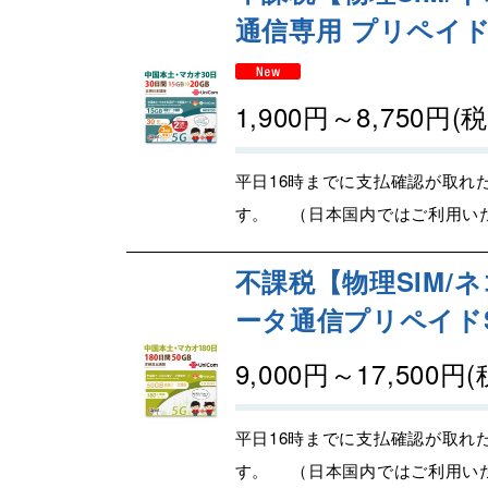
通信専用 プリペイドSI
1,900
円
～8,750
円
(
平日16時までに支払確認が取れ
す。 （日本国内ではご利用いた
不課税【物理SIM/ネ
ータ通信プリペイドSI
9,000
円
～17,500
円
(
平日16時までに支払確認が取れ
す。 （日本国内ではご利用いた