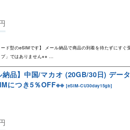
円
ード型のeSIMです】 メール納品で商品の到着を待たずにすぐ受
イプ」ではありません※※ …
納品】中国/マカオ (20GB/30日) デー
eSIMにつき5％OFF※※
[
eSIM-CU30day15gb
]
円