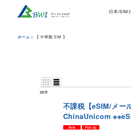
日本/SI
>
【 中華圏 SIM 】
ホーム
26
件
表示数
:
不課税【eSIM/メー
並び順
:
ChinaUnicom ※※