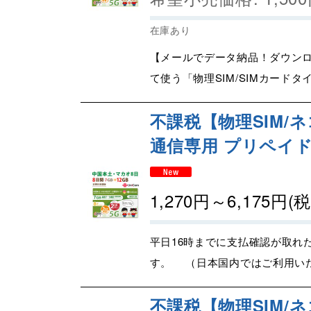
在庫あり
【メールでデータ納品！ダウンロ
て使う「物理SIM/SIMカードタ
不課税【物理SIM/ネ
通信専用 プリペイドS
1,270
円
～6,175
円
(
平日16時までに支払確認が取れ
す。 （日本国内ではご利用いた
不課税【物理SIM/ネ