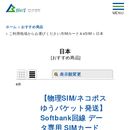
>
ホーム
おすすめ商品
>
ご利用地域からお選びください/SIMカード＆eSIM
>
日本
日本
[
おすすめ商品
]
表示順変更
閉じる
4
件
表示数
:
【物理SIM/ネコポス
ゆうパケット発送】
並び順
:
Softbank回線 デー
絞り込む
タ専用 SIMカード