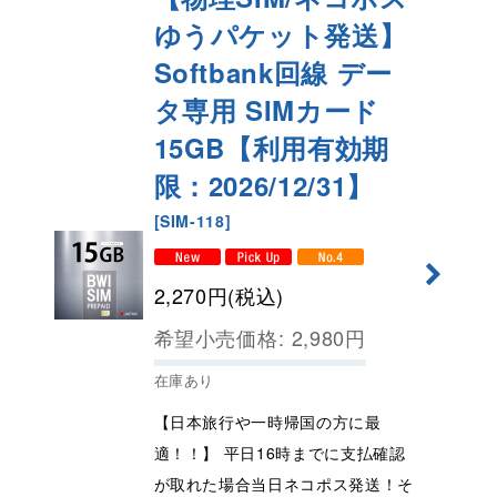
ゆうパケット発送】
Softbank回線 デー
タ専用 SIMカード
15GB【利用有効期
限：2026/12/31】
[
SIM-118
]
2,270
円
(税込)
希望小売価格
:
2,980
円
在庫あり
【日本旅行や一時帰国の方に最
適！！】 平日16時までに支払確認
が取れた場合当日ネコポス発送！そ