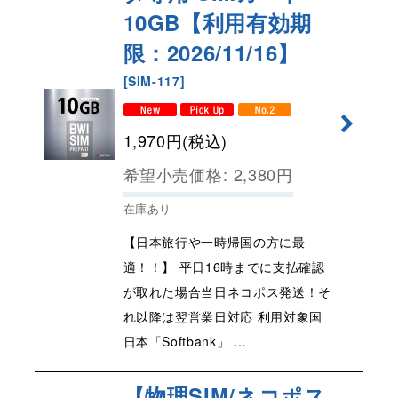
10GB【利用有効期
限：2026/11/16】
[
SIM-117
]
1,970
円
(税込)
希望小売価格
:
2,380
円
在庫あり
【日本旅行や一時帰国の方に最
適！！】 平日16時までに支払確認
が取れた場合当日ネコポス発送！そ
れ以降は翌営業日対応 利用対象国
日本「Softbank」 …
【物理SIM/ネコポス