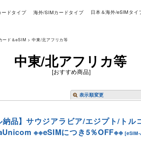
Mカードタイプ
海外/SIMカードタイプ
日本＆海外/eSIMタイ
ード＆eSIM
>
中東/北アフリカ等
中東/北アフリカ等
[
おすすめ商品
]
表示順変更
ル納品】サウジアラビア/エジプト/トルコ 
aUnicom ※※eSIMにつき5％OFF※※
[
eSIM