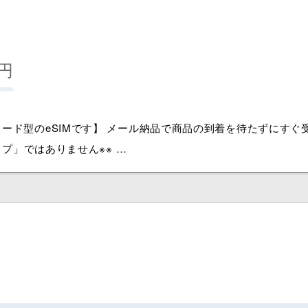
絞り込む
円
ード型のeSIMです】 メール納品で商品の到着を待たずにすぐ受
イプ」ではありません※※ …
全商品)