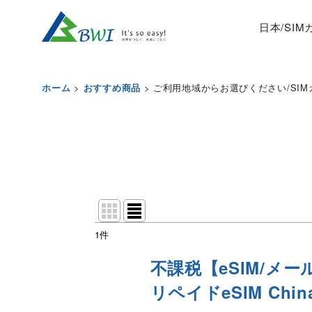
日本/SI
>
>
ご利用地域からお選びください/SIMカ
ホーム
おすすめ商品
1
件
表示数
:
不課税【eSIM/メー
並び順
:
リペイドeSIM Chin