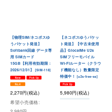
【物理SIM/ネコポスゆ
【ネコポスゆうパケッ
うパケット発送】
ト発送】【中古未使用
Softbank回線 データ専
品】GlocalMe U2s
用 SIMカード
SIMフリーモバイル
15GB【利用有効期限：
Wi-Fiルーター（クラウ
2026/12/31】
ド機能なし）数量限定
[
SIM-118
]
特価中！
[
u2s-free-ss
]
2,270
円
(税込)
5,980
円
(税込)
希望小売価格
:
2,980
円