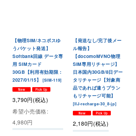
【物理SIM/ネコポスゆ
【発送なし/完了後メー
うパケット発送】
ル報告】
Softbank回線 データ専
【docomoMVNO物理
用 SIMカード
SIM専用リチャージ】
30GB【利用有効期限：
日本国内30GB/8日デー
2027/01/15】
タリチャージ【対象商
[
SIM-119
]
品であれば違うプラン
もリチャージ可能】
3,790
円
(税込)
[
IIJ-recharge-30_8-jp
]
希望小売価格
:
4,980
円
2,180
円
(税込)