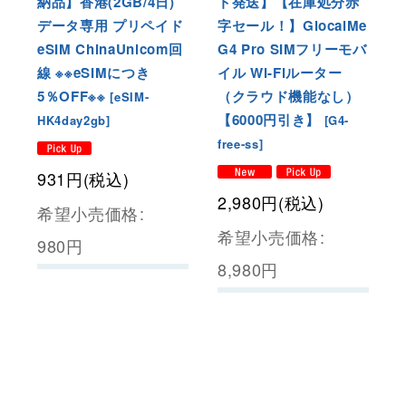
納品】香港(2GB/4日)
ト発送】【在庫処分赤
データ専用 プリペイド
字セール！】GlocalMe
eSIM ChinaUnicom回
G4 Pro SIMフリーモバ
線 ※※eSIMにつき
イル Wi-Fiルーター
5％OFF※※
（クラウド機能なし）
[
eSIM-
【6000円引き】
HK4day2gb
]
[
G4-
free-ss
]
931
円
(税込)
2,980
円
(税込)
希望小売価格
:
希望小売価格
:
980
円
8,980
円