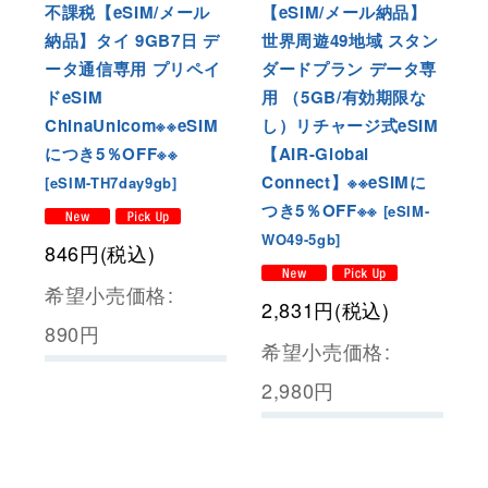
不課税【eSIM/メール
【eSIM/メール納品】
納品】タイ 9GB7日 デ
世界周遊49地域 スタン
ータ通信専用 プリペイ
ダードプラン データ専
ドeSIM
用 （5GB/有効期限な
ChinaUnicom※※eSIM
し）リチャージ式eSIM
につき5％OFF※※
【AIR-Global
Connect】※※eSIMに
[
eSIM-TH7day9gb
]
つき5％OFF※※
[
eSIM-
WO49-5gb
]
846
円
(税込)
希望小売価格
:
2,831
円
(税込)
890
円
希望小売価格
:
2,980
円