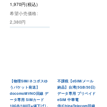
1,970
円
(税込)
希望小売価格
:
2,380
円
【物理SIM/ネコポスゆ
不課税【eSIM/メール
うパケット発送】
納品】台湾(5GB/30日)
docomoMVNO回線 デ
データ専用 プリペイド
ータ専用 SIMカード
eSIM 中華電
10GB/180日※値下げし
信/ChinaTelecom回線