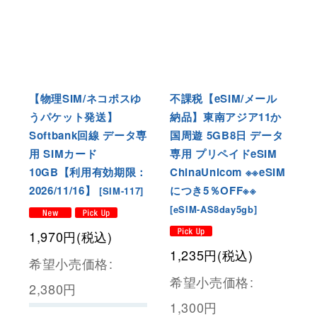
【物理SIM/ネコポスゆ
不課税【eSIM/メール
うパケット発送】
納品】東南アジア11か
Softbank回線 データ専
国周遊 5GB8日 データ
用 SIMカード
専用 プリペイドeSIM
10GB【利用有効期限：
ChinaUnicom ※※eSIM
2026/11/16】
につき5％OFF※※
[
SIM-117
]
[
eSIM-AS8day5gb
]
1,970
円
(税込)
1,235
円
(税込)
希望小売価格
:
希望小売価格
:
2,380
円
1,300
円