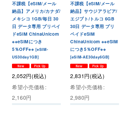
不課税【eSIM/メール
不課税【eSIM/メール
納品】アメリカ/カナダ/
納品】サウジアラビア/
メキシコ 1GB/毎日 30
エジプト/トルコ 6GB
日 データ専用 プリペイ
30日 データ専用 プリ
ドeSIM ChinaUnicom
ペイドeSIM
※※eSIMにつき
ChinaUnicom ※※eSIM
5％OFF※※
につき5％OFF※※
[
eSIM-
US30day1GB
]
[
eSIM-AE30day6GB
]
2,052
円
(税込)
2,831
円
(税込)
希望小売価格
:
希望小売価格
:
2,160
円
2,980
円