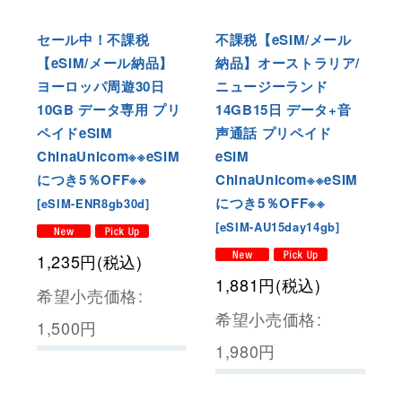
セール中！不課税
不課税【eSIM/メール
【eSIM/メール納品】
納品】オーストラリア/
ヨーロッパ周遊30日
ニュージーランド
10GB データ専用 プリ
14GB15日 データ+音
ペイドeSIM
声通話 プリペイド
ChinaUnicom※※eSIM
eSIM
につき5％OFF※※
ChinaUnicom※※eSIM
につき5％OFF※※
[
eSIM-ENR8gb30d
]
[
eSIM-AU15day14gb
]
1,235
円
(税込)
1,881
円
(税込)
希望小売価格
:
希望小売価格
:
1,500
円
1,980
円