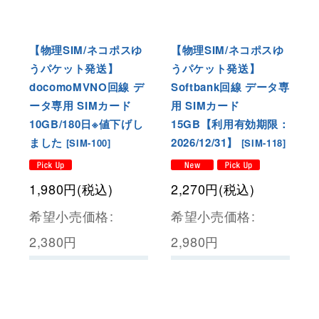
【物理SIM/ネコポスゆ
【物理SIM/ネコポスゆ
うパケット発送】
うパケット発送】
docomoMVNO回線 デ
Softbank回線 データ専
ータ専用 SIMカード
用 SIMカード
10GB/180日※値下げし
15GB【利用有効期限：
ました
2026/12/31】
[
SIM-100
]
[
SIM-118
]
1,980
円
(税込)
2,270
円
(税込)
希望小売価格
:
希望小売価格
:
2,380
円
2,980
円