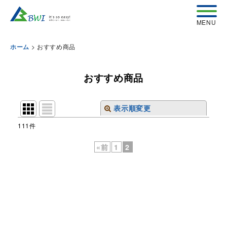
>
おすすめ商品
ホーム
おすすめ商品
表示順変更
閉じる
111
件
表示数
:
«
前
1
2
並び順
:
絞り込む