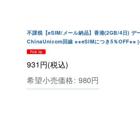
不課税【eSIM/メール納品】香港(2GB/4日) デ
ChinaUnicom回線 ※※eSIMにつき5％OFF※※
[
931
円
(税込)
希望小売価格
:
980
円