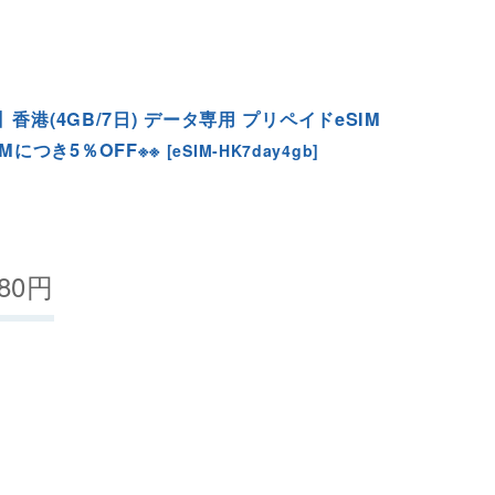
香港(4GB/7日) データ専用 プリペイドeSIM
SIMにつき5％OFF※※
[
eSIM-HK7day4gb
]
80
円