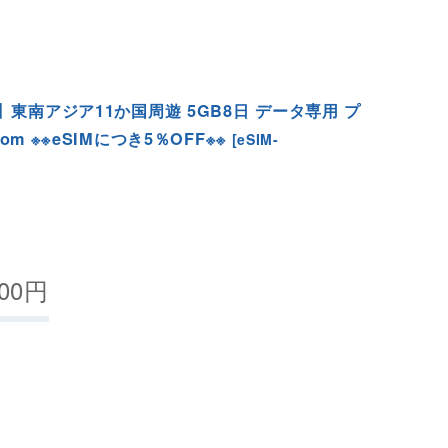
】東南アジア11か国周遊 5GB8日 データ専用 プ
com ※※eSIMにつき5％OFF※※
[
eSIM-
00
円