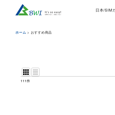
日本/SI
>
おすすめ商品
ホーム
111
件
表示数
:
並び順
: