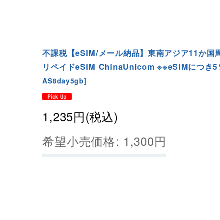
不課税【eSIM/メール納品】東南アジア11か国周
リペイドeSIM ChinaUnicom ※※eSIMにつき5
AS8day5gb
]
1,235
円
(税込)
希望小売価格
:
1,300
円