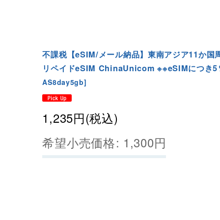
不課税【eSIM/メール納品】東南アジア11か国周
リペイドeSIM ChinaUnicom ※※eSIMにつき5
AS8day5gb
]
1,235
円
(税込)
希望小売価格
:
1,300
円