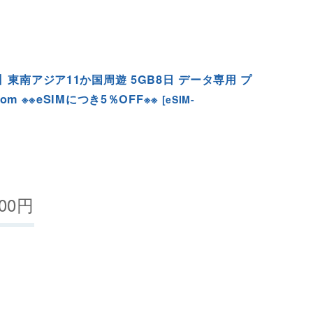
】東南アジア11か国周遊 5GB8日 データ専用 プ
com ※※eSIMにつき5％OFF※※
[
eSIM-
00
円