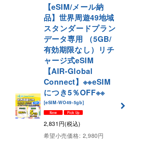
【eSIM/メール納
品】世界周遊49地域
スタンダードプラン
データ専用 （5GB/
有効期限なし）リチ
ャージ式eSIM
【AIR-Global
Connect】※※eSIM
につき5％OFF※※
[
eSIM-WO49-5gb
]
2,831
円
(税込)
希望小売価格
:
2,980
円