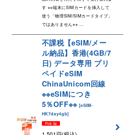
す ※※端末にSIMカードを挿入して
使う「物理SIM/SIMカードタイプ」
ではありません※※ …
不課税【eSIM/メー
ル納品】香港(4GB/7
日) データ専用 プリ
ペイドeSIM
ChinaUnicom回線
※※eSIMにつき
5％OFF※※
[
eSIM-
HK7day4gb
]
1,501
円
(税込)