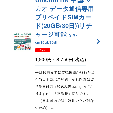
カオ データ通信専用
プリペイドSIMカー
ド(20GB/30日)
)リチ
ャージ可能
[
SIM-
cm15gb30d
]
1,900
円
～8,750
円
(税込)
平日16時までに支払確認が取れた場
合当日ネコポス発送！それ以降は翌
営業日対応 ※税込み表示になってお
りますが、「不課税」商品です。
（日本国内ではご利用いただけな
いため） …