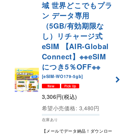
域 世界どこでもプラ
ン データ専用
（5GB/有効期限な
し）リチャージ式
eSIM 【AIR-Global
Connect】※※eSIM
につき5％OFF※※
[
eSIM-WO179-5gb
]
3,306
円
(税込)
希望小売価格
:
3,480
円
在庫あり
【メールでデータ納品！ダウンロー