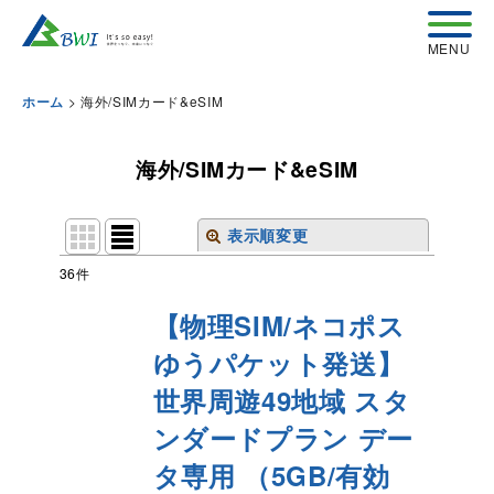
>
海外/SIMカード&eSIM
ホーム
海外/SIMカード&eSIM
表示順変更
閉じる
36
件
表示数
:
【物理SIM/ネコポス
ゆうパケット発送】
並び順
:
世界周遊49地域 スタ
絞り込む
ンダードプラン デー
タ専用 （5GB/有効