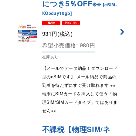
につき5％OFF※※
[
eSIM-
KO5day10gb
]
931
円
(税込)
希望小売価格
:
980
円
在庫あり
【メールでデータ納品！ダウンロード
型のeSIMです】 メール納品で商品の
到着を待たずにすぐ受け取れます ※※
端末にSIMカードを挿入して使う「物
理SIM/SIMカードタイプ」ではありま
せん※※ …
不課税【物理SIM/ネ