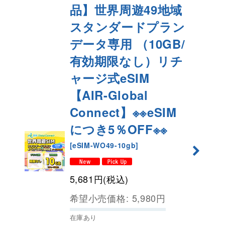
品】世界周遊49地域
スタンダードプラン
データ専用 （10GB/
有効期限なし）リチ
ャージ式eSIM
【AIR-Global
Connect】※※eSIM
につき5％OFF※※
[
eSIM-WO49-10gb
]
5,681
円
(税込)
希望小売価格
:
5,980
円
在庫あり