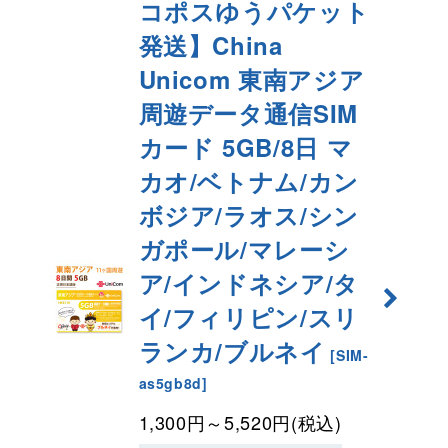
コポスゆうパケット
発送】China
Unicom 東南アジア
周遊データ通信SIM
カード
5GB/8日 マ
カオ/ベトナム/カン
ボジア/ラオス/シン
ガポール/マレーシ
ア/インドネシア/タ
イ/フィリピン/スリ
ランカ/ブルネイ
[
SIM-
as5gb8d
]
1,300
円
～5,520
円
(税込)