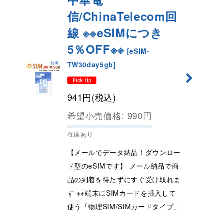
信/ChinaTelecom回
線 ※※eSIMにつき
5％OFF※※
[
eSIM-
TW30day5gb
]
941
円
(税込)
希望小売価格
:
990
円
在庫あり
【メールでデータ納品！ダウンロー
ド型のeSIMです】 メール納品で商
品の到着を待たずにすぐ受け取れま
す ※※端末にSIMカードを挿入して
使う「物理SIM/SIMカードタイプ」