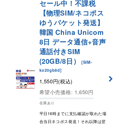
セール中！不課税
【物理SIM/ネコポス
ゆうパケット発送】
韓国 China Unicom
8日 データ通信+音声
通話付きSIM
(20GB/8日）
[
SIM-
ko20gb8d
]
1,550
円
(税込)
希望小売価格
:
1,650
円
在庫あり
平日16時までに支払確認が取れた場
合当日ネコポス発送！それ以降は翌