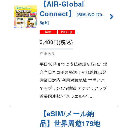
【AIR-Global
Connect】
[
SIM-WO179-
5gb
]
3,480
円
(税込)
在庫あり
平日16時までに支払確認が取れた場
合当日ネコポス発送！それ以降は翌
営業日対応 利用対象地域 世界どこ
でもプラン179地域 アジア：アラブ
首長国連邦/イスラエル/イ…
【eSIM/メール納
品】世界周遊179地