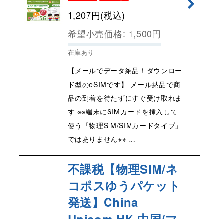
1,207
円
(税込)
希望小売価格
:
1,500
円
在庫あり
【メールでデータ納品！ダウンロー
ド型のeSIMです】 メール納品で商
品の到着を待たずにすぐ受け取れま
す ※※端末にSIMカードを挿入して
使う「物理SIM/SIMカードタイプ」
ではありません※※ …
不課税【物理SIM/ネ
コポスゆうパケット
発送】China
Unicom HK 中国/マ