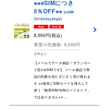
※※eSIMにつき
5％OFF※※
[
eSIM-
CU180day50gb
]
8,550
円
(税込)
希望小売価格
:
9,000
円
在庫あり
【メールでデータ納品！ダウンロー
ド型のeSIMです】 メール納品で商
品の到着を待たずにすぐ受け取れま
す ※※端末にSIMカードを挿入して
使う「物理SIM/SIMカードタイプ」
ではありません※※ …