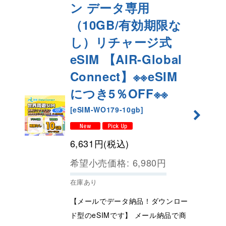
ン データ専用
（10GB/有効期限な
し）リチャージ式
eSIM 【AIR-Global
Connect】※※eSIM
につき5％OFF※※
[
eSIM-WO179-10gb
]
6,631
円
(税込)
希望小売価格
:
6,980
円
在庫あり
【メールでデータ納品！ダウンロー
ド型のeSIMです】 メール納品で商