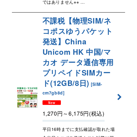
ではありません※※ …
不課税【物理SIM/ネ
コポスゆうパケット
発送】China
Unicom HK 中国/マ
カオ データ通信専用
プリペイドSIMカー
ド(12GB/8日)
[
SIM-
cm7gb8d
]
1,270
円
～6,175
円
(税込)
平日16時までに支払確認が取れた場