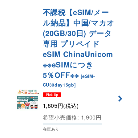
不課税【eSIM/メー
ル納品】中国/マカオ
(20GB/30日) データ
専用 プリペイド
eSIM ChinaUnicom
※※eSIMにつき
5％OFF※※
[
eSIM-
CU30day15gb
]
1,805
円
(税込)
希望小売価格
:
1,900
円
在庫あり