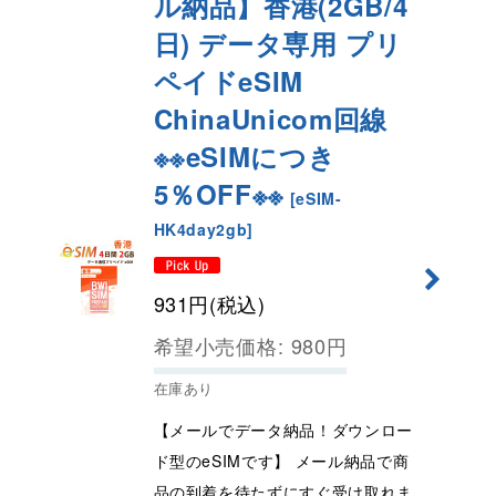
ル納品】香港(2GB/4
日) データ専用 プリ
ペイドeSIM
ChinaUnicom回線
※※eSIMにつき
5％OFF※※
[
eSIM-
HK4day2gb
]
931
円
(税込)
希望小売価格
:
980
円
在庫あり
【メールでデータ納品！ダウンロー
ド型のeSIMです】 メール納品で商
品の到着を待たずにすぐ受け取れま