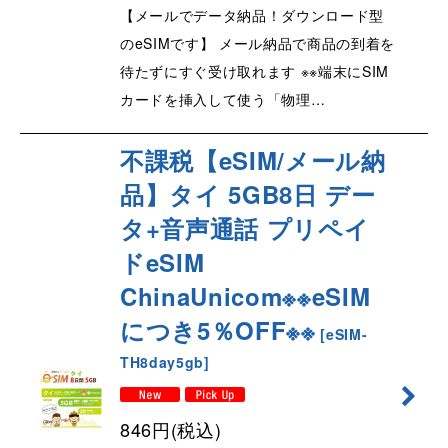
【メールでデータ納品！ダウンロード型
のeSIMです】 メール納品で商品の到着を
待たずにすぐ受け取れます ※※端末にSIM
カードを挿入して使う「物理…
不課税【eSIM/メール納
品】タイ 5GB8日 デー
タ+音声通話 プリペイ
ドeSIM
ChinaUnicom※※eSIM
につき5％OFF※※
[
eSIM-
TH8day5gb
]
846
円
(税込)