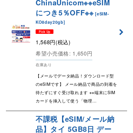
ChinaUnicom※※eSIM
につき5％OFF※※
[
eSIM-
KO8day20gb
]
1,568
円
(税込)
希望小売価格
:
1,650
円
在庫あり
【メールでデータ納品！ダウンロード型
のeSIMです】 メール納品で商品の到着を
待たずにすぐ受け取れます ※※端末にSIM
カードを挿入して使う「物理…
不課税【eSIM/メール納
品】タイ 5GB8日 デー