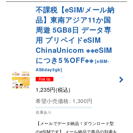
不課税【eSIM/メール納
品】東南アジア11か国
周遊 5GB8日 データ専
用 プリペイドeSIM
ChinaUnicom ※※eSIM
につき5％OFF※※
[
eSIM-
AS8day5gb
]
1,235
円
(税込)
希望小売価格
:
1,300
円
在庫あり
【メールでデータ納品！ダウンロード型
のeSIMです】 メール納品で商品の到着を