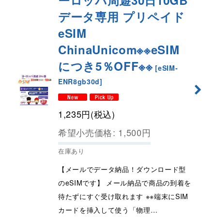
データ専用 プリペイド
eSIM
ChinaUnicom※※eSIM
につき5％OFF※※
[
eSIM-
ENR8gb30d
]
1,235
円
(税込)
希望小売価格
:
1,500
円
在庫あり
【メールでデータ納品！ダウンロード型
のeSIMです】 メール納品で商品の到着を
待たずにすぐ受け取れます ※※端末にSIM
カードを挿入して使う「物理…