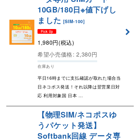
10GB/180日※値下げし
ました
[
SIM-100
]
1,980
円
(税込)
希望小売価格
:
2,380
円
在庫あり
平日16時までに支払確認が取れた場合当
日ネコポス発送！それ以降は翌営業日対
応 利用対象国 日本 …
【物理SIM/ネコポスゆ
うパケット発送】
Softbank回線 データ専