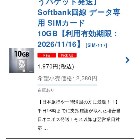
うパケット発送】
Softbank回線 データ専
用 SIMカード
10GB【利用有効期限：
2026/11/16】
[
SIM-117
]
1,970
円
(税込)
希望小売価格
:
2,380
円
在庫あり
【日本旅行や一時帰国の方に最適！！】
平日16時までに支払確認が取れた場合当
日ネコポス発送！それ以降は翌営業日対
応 …