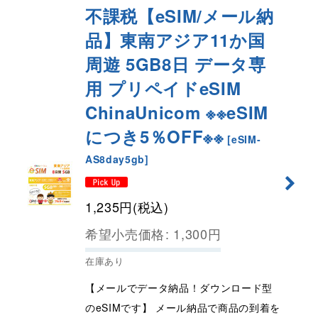
不課税【eSIM/メール納
品】東南アジア11か国
周遊 5GB8日 データ専
用 プリペイドeSIM
ChinaUnicom ※※eSIM
につき5％OFF※※
[
eSIM-
AS8day5gb
]
1,235
円
(税込)
希望小売価格
:
1,300
円
在庫あり
【メールでデータ納品！ダウンロード型
のeSIMです】 メール納品で商品の到着を