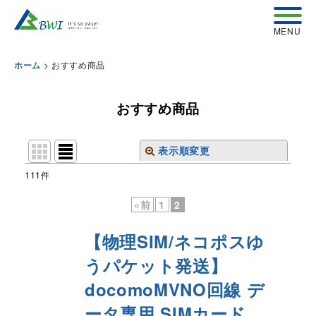
>
おすすめ商品
ホーム
おすすめ商品
表示順変更
閉じる
111
件
表示数
:
«
前
1
2
並び順
:
【物理SIM/ネコポスゆ
うパケット発送】
絞り込む
docomoMVNO回線 デ
ータ専用 SIMカード