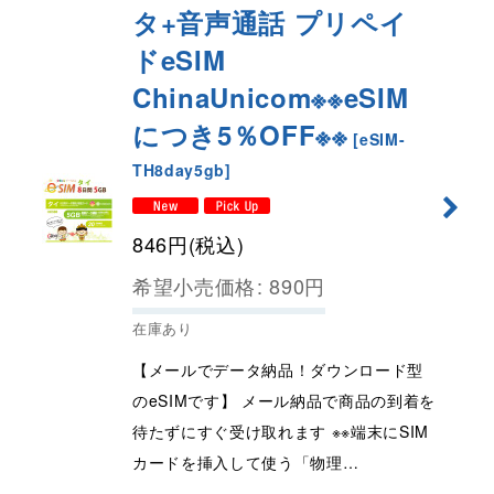
タ+音声通話 プリペイ
ドeSIM
ChinaUnicom※※eSIM
につき5％OFF※※
[
eSIM-
TH8day5gb
]
846
円
(税込)
希望小売価格
:
890
円
在庫あり
【メールでデータ納品！ダウンロード型
のeSIMです】 メール納品で商品の到着を
待たずにすぐ受け取れます ※※端末にSIM
カードを挿入して使う「物理…