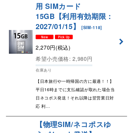
用 SIMカード
15GB【利用有効期限：
2027/01/15】
[
SIM-118
]
2,270
円
(税込)
希望小売価格
:
2,980
円
在庫あり
【日本旅行や一時帰国の方に最適！！】
平日16時までに支払確認が取れた場合当
日ネコポス発送！それ以降は翌営業日対
応 利…
【物理SIM/ネコポスゆ