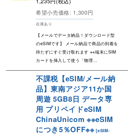
1,235
円
(税込)
希望小売価格
:
1,300
円
在庫あり
【メールでデータ納品！ダウンロード型
のeSIMです】 メール納品で商品の到着を
待たずにすぐ受け取れます ※※端末にSIM
カードを挿入して使う「物理…
不課税【eSIM/メール納
品】東南アジア11か国
周遊 5GB8日 データ専
用 プリペイドeSIM
ChinaUnicom ※※eSIM
につき5％OFF※※
[
eSIM-