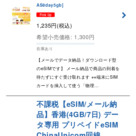
AS8day5gb
]
1,235
円
(税込)
希望小売価格
:
1,300
円
在庫あり
【メールでデータ納品！ダウンロード型
のeSIMです】 メール納品で商品の到着を
待たずにすぐ受け取れます ※※端末にSIM
カードを挿入して使う「物理…
不課税【eSIM/メール納
品】香港(4GB/7日) デー
タ専用 プリペイドeSIM
ChinaUnicom回線