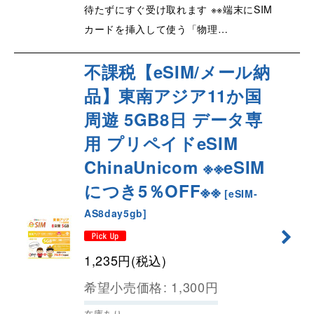
待たずにすぐ受け取れます ※※端末にSIM
カードを挿入して使う「物理…
不課税【eSIM/メール納
品】東南アジア11か国
周遊 5GB8日 データ専
用 プリペイドeSIM
ChinaUnicom ※※eSIM
につき5％OFF※※
[
eSIM-
AS8day5gb
]
1,235
円
(税込)
希望小売価格
:
1,300
円
在庫あり