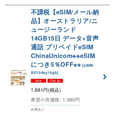
不課税【eSIM/メール納
品】オーストラリア/ニ
ュージーランド
14GB15日 データ+音声
通話 プリペイドeSIM
ChinaUnicom※※eSIM
につき5％OFF※※
[
eSIM-
AU15day14gb
]
1,881
円
(税込)
希望小売価格
:
1,980
円
在庫あり