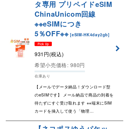
タ専用 プリペイドeSIM
ChinaUnicom回線
※※eSIMにつき
5％OFF※※
[
eSIM-HK4day2gb
]
931
円
(税込)
希望小売価格
:
980
円
在庫あり
【メールでデータ納品！ダウンロード型
のeSIMです】 メール納品で商品の到着を
待たずにすぐ受け取れます ※※端末にSIM
カードを挿入して使う「物理…
【ネコポスゆうパケッ