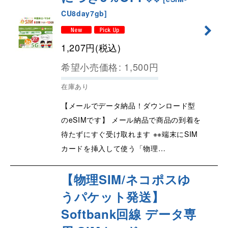
CU8day7gb
]
1,207
円
(税込)
希望小売価格
:
1,500
円
在庫あり
【メールでデータ納品！ダウンロード型
のeSIMです】 メール納品で商品の到着を
待たずにすぐ受け取れます ※※端末にSIM
カードを挿入して使う「物理…
【物理SIM/ネコポスゆ
うパケット発送】
Softbank回線 データ専