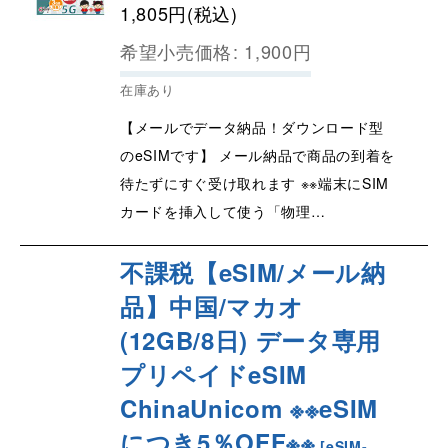
1,805
円
(税込)
希望小売価格
:
1,900
円
在庫あり
【メールでデータ納品！ダウンロード型
のeSIMです】 メール納品で商品の到着を
待たずにすぐ受け取れます ※※端末にSIM
カードを挿入して使う「物理…
不課税【eSIM/メール納
品】中国/マカオ
(12GB/8日) データ専用
プリペイドeSIM
ChinaUnicom ※※eSIM
につき5％OFF※※
[
eSIM-