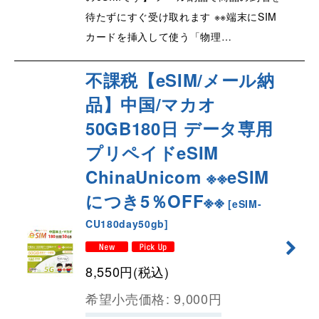
待たずにすぐ受け取れます ※※端末にSIM
カードを挿入して使う「物理…
不課税【eSIM/メール納
品】中国/マカオ
50GB180日 データ専用
プリペイドeSIM
ChinaUnicom ※※eSIM
につき5％OFF※※
[
eSIM-
CU180day50gb
]
8,550
円
(税込)
希望小売価格
:
9,000
円