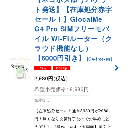
ト発送】【在庫処分赤字
セール！】GlocalMe
G4 Pro SIMフリーモバ
イル Wi-Fiルーター（ク
ラウド機能なし）
【6000円引き】
[
G4-free-ss
]
2,980
円
(税込)
希望小売価格
:
8,980
円
在庫なし
【在庫処分セール！通常8980円が2980
円！無くなり次第終了なのでお早めにど
うぞ！】 【操作しやすい大画面】画面上