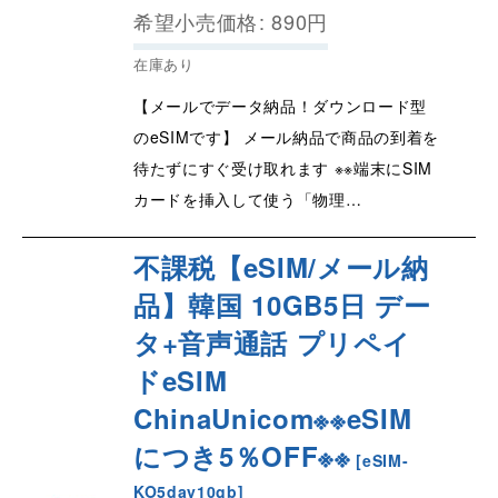
希望小売価格
:
890
円
在庫あり
【メールでデータ納品！ダウンロード型
のeSIMです】 メール納品で商品の到着を
待たずにすぐ受け取れます ※※端末にSIM
カードを挿入して使う「物理…
不課税【eSIM/メール納
品】韓国 10GB5日 デー
タ+音声通話 プリペイ
ドeSIM
ChinaUnicom※※eSIM
につき5％OFF※※
[
eSIM-
KO5day10gb
]